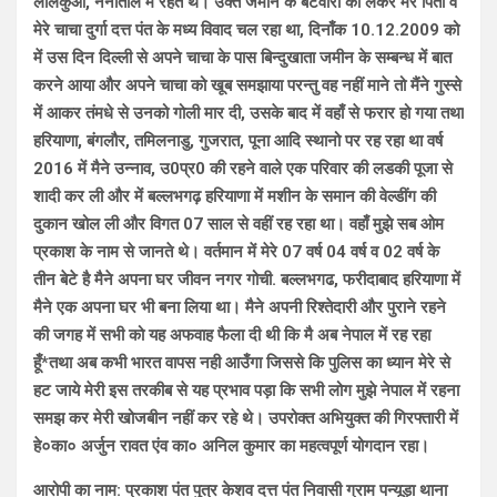
लालकुंआ, नैनीताल में रहते थे। उक्त जमीन के बंटवारों को लेकर मेरे पिता व
मेरे चाचा दुर्गा दत्त पंत के मध्य विवाद चल रहा था, दिनाँक 10.12.2009 को
में उस दिन दिल्ली से अपने चाचा के पास बिन्दुखाता जमीन के सम्बन्ध में बात
करने आया और अपने चाचा को खूब समझाया परन्तु वह नहीं माने तो मैंने गुस्से
में आकर तंमधे से उनको गोली मार दी, उसके बाद में वहाँ से फरार हो गया तथा
हरियाणा, बंगलौर, तमिलनाडु, गुजरात, पूना आदि स्थानो पर रह रहा था वर्ष
2016 में मैने उन्नाव, उ0प्र0 की रहने वाले एक परिवार की लडकी पूजा से
शादी कर ली और में बल्लभगढ़ हरियाणा में मशीन के समान की वेल्डींग की
दुकान खोल ली और विगत 07 साल से वहीं रह रहा था। वहाँ मुझे सब ओम
प्रकाश के नाम से जानते थे। वर्तमान में मेरे 07 वर्ष 04 वर्ष व 02 वर्ष के
तीन बेटे है मैने अपना घर जीवन नगर गोची. बल्लभगढ, फरीदाबाद हरियाणा में
मैने एक अपना घर भी बना लिया था। मैने अपनी रिश्तेदारी और पुराने रहने
की जगह में सभी को यह अफवाह फैला दी थी कि मै अब नेपाल में रह रहा
हूँ*तथा अब कभी भारत वापस नही आउँगा जिससे कि पुलिस का ध्यान मेरे से
हट जाये मेरी इस तरकीब से यह प्रभाव पड़ा कि सभी लोग मुझे नेपाल में रहना
समझ कर मेरी खोजबीन नहीं कर रहे थे। उपरोक्त अभियुक्त की गिरफ्तारी में
हे०का० अर्जुन रावत एंव का० अनिल कुमार का महत्वपूर्ण योगदान रहा।
आरोपी का नाम: प्रकाश पंत पुत्र केशव दत्त पंत निवासी ग्राम पन्यूड़ा थाना