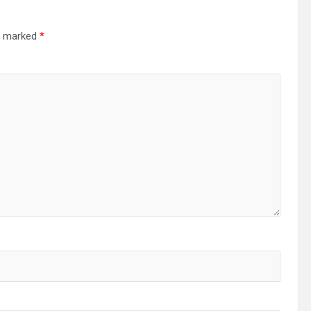
re marked
*