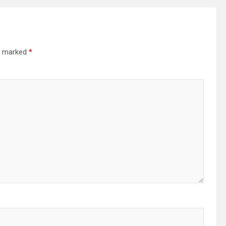
re marked
*