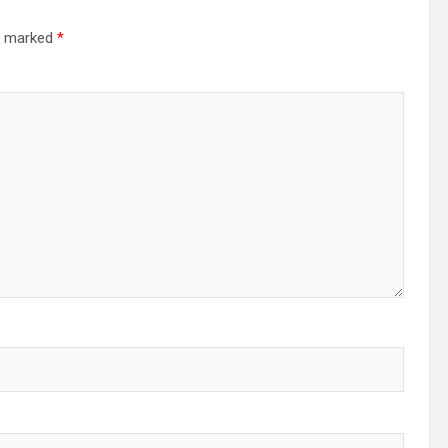
re marked
*