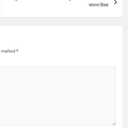
साजना दिवस
re marked
*