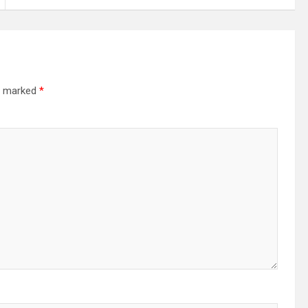
re marked
*