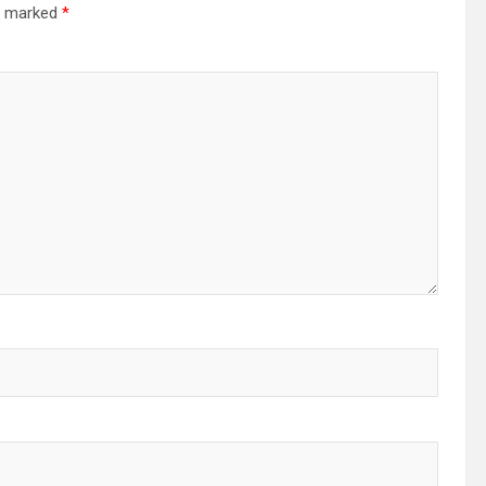
re marked
*