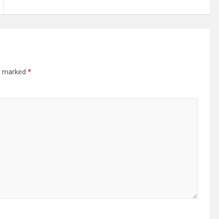
re marked
*