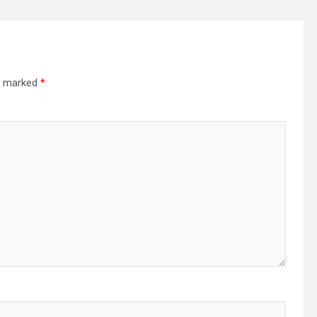
re marked
*