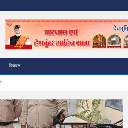
हिमाचल
ा