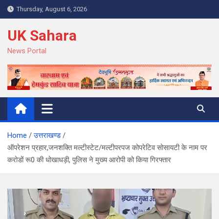
Skip
Thursday, August 6, 2026
to
content
UK Sahara
News Portal
Home
उत्तराखण्ड
ऑपरेशन प्रहार,जनशक्ति मल्टीस्टेट/मल्टीपरपज कोपरेटिव सोसायटी के नाम पर
करोडों रू0 की धोखाधड़ी, पुलिस ने मुख्य आरोपी को किया गिरफ्तार